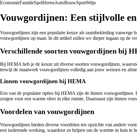
Economie
Familie
Spel
Heren
Auto
Bouw
Sport
Wijn
Vouwgordijnen: Een stijlvolle en
Vouwgordijnen zijn een populaire keuze als raambekleding vanwege hun
vouwgordijnen op maat. In dit artikel zullen we dieper ingaan op de 
Verschillende soorten vouwgordijnen bij
Bij HEMA heb je de keuze uit diverse soorten vouwgordijnen, waarond
terwijl de maatwerk vouwgordijnen volledig aan jouw wensen en afmetin
Linnen vouwgordijnen bij HEMA
Een van de populaire opties bij HEMA zijn de linnen vouwgordijnen. 
zorgen voor een warme sfeer in elke ruimte. Daarnaast zijn linnen vo
Voordelen van vouwgordijnen
Vouwgordijnen bieden diverse voordelen ten opzichte van andere vorme
een isolerende werking, waardoor ze helpen om de warmte in huis te ho