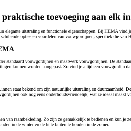
 praktische toevoeging aan elk in
 elegante uitstraling en functionele eigenschappen. Bij HEMA vind je
verschillende opties en voordelen van vouwgordijnen, specifiek die va
 HEMA
er standaard vouwgordijnen en maatwerk vouwgordijnen. De standaard v
gen kunnen worden aangepast. Zo vind je altijd een vouwgordijn dat pe
Linnen staat bekend om zijn natuurlijke uitstraling en duurzaamheid.
uwgordijnen ook nog eens onderhoudsvriendelijk, wat ze ideaal maakt 
n van raambekleding. Zo zijn ze gemakkelijk te bedienen en kun je ze
uden in de winter en de hitte buiten te houden in de zomer.