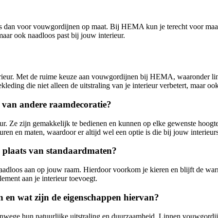
ies dan voor vouwgordijnen op maat. Bij HEMA kun je terecht voor ma
aar ook naadloos past bij jouw interieur.
interieur. Met de ruime keuze aan vouwgordijnen bij HEMA, waaronder 
eding die niet alleen de uitstraling van je interieur verbetert, maar oo
e van andere raamdecoratie?
ur. Ze zijn gemakkelijk te bedienen en kunnen op elke gewenste hoogte 
en en maten, waardoor er altijd wel een optie is die bij jouw interieurst
 plaats van standaardmaten?
adloos aan op jouw raam. Hierdoor voorkom je kieren en blijft de warm
lement aan je interieur toevoegt.
n en wat zijn de eigenschappen hiervan?
wege hun natuurlijke uitstraling en duurzaamheid. Linnen vouwgordijne