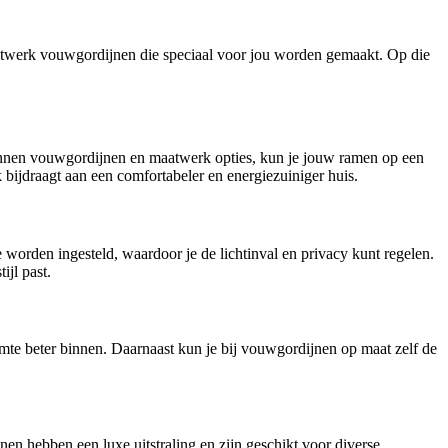
atwerk vouwgordijnen die speciaal voor jou worden gemaakt. Op die
linnen vouwgordijnen en maatwerk opties, kun je jouw ramen op een
k bijdraagt aan een comfortabeler en energiezuiniger huis.
worden ingesteld, waardoor je de lichtinval en privacy kunt regelen.
ijl past.
te beter binnen. Daarnaast kun je bij vouwgordijnen op maat zelf de
n hebben een luxe uitstraling en zijn geschikt voor diverse