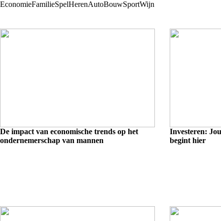
Economie
Familie
Spel
Heren
Auto
Bouw
Sport
Wijn
De impact van economische trends op het
Investeren: Jou
ondernemerschap van mannen
begint hier