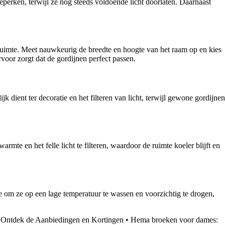
perken, terwijl ze nog steeds voldoende licht doorlaten. Daarnaast
 ruimte. Meet nauwkeurig de breedte en hoogte van het raam op en kies
rvoor zorgt dat de gordijnen perfect passen.
k dient ter decoratie en het filteren van licht, terwijl gewone gordijnen
te en het felle licht te filteren, waardoor de ruimte koeler blijft en
de om ze op een lage temperatuur te wassen en voorzichtig te drogen,
Ontdek de Aanbiedingen en Kortingen
•
Hema broeken voor dames: