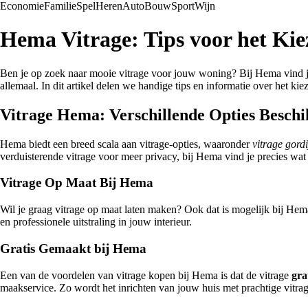
Economie
Familie
Spel
Heren
Auto
Bouw
Sport
Wijn
Hema Vitrage: Tips voor het Ki
Ben je op zoek naar mooie vitrage voor jouw woning? Bij Hema vind je 
allemaal. In dit artikel delen we handige tips en informatie over het kie
Vitrage Hema: Verschillende Opties Besch
Hema biedt een breed scala aan vitrage-opties, waaronder
vitrage gord
verduisterende vitrage voor meer privacy, bij Hema vind je precies wat 
Vitrage Op Maat Bij Hema
Wil je graag vitrage op maat laten maken? Ook dat is mogelijk bij He
en professionele uitstraling in jouw interieur.
Gratis Gemaakt bij Hema
Een van de voordelen van vitrage kopen bij Hema is dat de vitrage
gra
maakservice. Zo wordt het inrichten van jouw huis met prachtige vitra