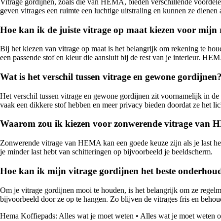
Vitrage gordijnen, zoals die van HEMA, bieden verschillende voordelen 
geven vitrages een ruimte een luchtige uitstraling en kunnen ze dienen al
Hoe kan ik de juiste vitrage op maat kiezen voor mij
Bij het kiezen van vitrage op maat is het belangrijk om rekening te h
een passende stof en kleur die aansluit bij de rest van je interieur. H
Wat is het verschil tussen vitrage en gewone gordijnen
Het verschil tussen vitrage en gewone gordijnen zit voornamelijk in de st
vaak een dikkere stof hebben en meer privacy bieden doordat ze het li
Waarom zou ik kiezen voor zonwerende vitrage van
Zonwerende vitrage van HEMA kan een goede keuze zijn als je last hebt v
je minder last hebt van schitteringen op bijvoorbeeld je beeldscherm.
Hoe kan ik mijn vitrage gordijnen het beste onderhou
Om je vitrage gordijnen mooi te houden, is het belangrijk om ze regelm
bijvoorbeeld door ze op te hangen. Zo blijven de vitrages fris en behou
Hema Koffiepads: Alles wat je moet weten
•
Alles wat je moet weten 