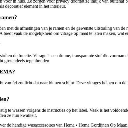
voor in huis. Ze zorgen voor privacy doordat ze inkijk van buitenaf be
s decoratief element in het interieur.
n ramen?
ouden met de afmetingen van je ramen en de gewenste uitstraling van de
EMA biedt vaak de mogelijkheid om vitrage op maat te laten maken, wat e
?
of en de functie. Vitrage is een dunne, transparante stof die voornamelij
cht grotendeels tegenhouden.
 HEMA?
an fel zonlicht dat naar binnen schijnt. Deze vitrages helpen om de warm
den?
atig te wassen volgens de instructies op het label. Vaak is het voldoen
den ze hun kwaliteit.
over de handige wasaccessoires van Hema
•
Hema Gordijnen Op Maat: 