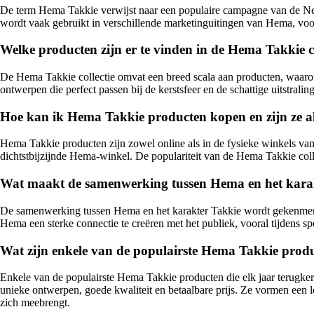
De term Hema Takkie verwijst naar een populaire campagne van de Neder
wordt vaak gebruikt in verschillende marketinguitingen van Hema, voor
Welke producten zijn er te vinden in de Hema Takkie c
De Hema Takkie collectie omvat een breed scala aan producten, waaronde
ontwerpen die perfect passen bij de kerstsfeer en de schattige uitstralin
Hoe kan ik Hema Takkie producten kopen en zijn ze al
Hema Takkie producten zijn zowel online als in de fysieke winkels va
dichtstbijzijnde Hema-winkel. De populariteit van de Hema Takkie coll
Wat maakt de samenwerking tussen Hema en het karakte
De samenwerking tussen Hema en het karakter Takkie wordt gekenmerkt
Hema een sterke connectie te creëren met het publiek, vooral tijdens s
Wat zijn enkele van de populairste Hema Takkie produc
Enkele van de populairste Hema Takkie producten die elk jaar terugker
unieke ontwerpen, goede kwaliteit en betaalbare prijs. Ze vormen een l
zich meebrengt.