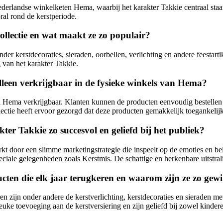
landse winkelketen Hema, waarbij het karakter Takkie centraal staat. T
al rond de kerstperiode.
ollectie en wat maakt ze zo populair?
r kerstdecoraties, sieraden, oorbellen, verlichting en andere feestart
g van het karakter Takkie.
leen verkrijgbaar in de fysieke winkels van Hema?
n Hema verkrijgbaar. Klanten kunnen de producten eenvoudig bestellen 
ectie heeft ervoor gezorgd dat deze producten gemakkelijk toegankelijk
r Takkie zo succesvol en geliefd bij het publiek?
 door een slimme marketingstrategie die inspeelt op de emoties en be
peciale gelegenheden zoals Kerstmis. De schattige en herkenbare uitstra
ten die elk jaar terugkeren en waarom zijn ze zo gewi
en zijn onder andere de kerstverlichting, kerstdecoraties en sieraden 
euke toevoeging aan de kerstversiering en zijn geliefd bij zowel kinder