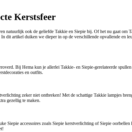
cte Kerstsfeer
en natuurlijk ook de geliefde Takkie en Siepie bij. Of het nu gaat om T
st! In dit artikel duiken we dieper in op de verschillende opvallende en
eroverd. Bij Hema kun je allerlei Takkie- en Siepie-gerelateerde spulle
rstdecoraties en outfits.
verlichting zeker niet ontbreken! Met de schattige Takkie lampjes breng 
xtra gezellig te maken.
ke Siepie accessoires zoals Siepie kerstverlichting of Siepie oorbellen 
t!