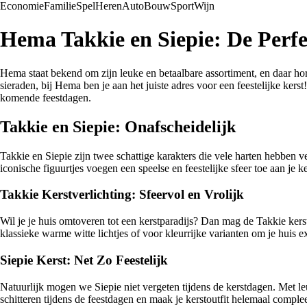
Economie
Familie
Spel
Heren
Auto
Bouw
Sport
Wijn
Hema Takkie en Siepie: De Perfe
Hema staat bekend om zijn leuke en betaalbare assortiment, en daar hor
sieraden, bij Hema ben je aan het juiste adres voor een feestelijke ker
komende feestdagen.
Takkie en Siepie: Onafscheidelijk
Takkie en Siepie zijn twee schattige karakters die vele harten hebben v
iconische figuurtjes voegen een speelse en feestelijke sfeer toe aan je ke
Takkie Kerstverlichting: Sfeervol en Vrolijk
Wil je je huis omtoveren tot een kerstparadijs? Dan mag de Takkie kerst
klassieke warme witte lichtjes of voor kleurrijke varianten om je huis e
Siepie Kerst: Net Zo Feestelijk
Natuurlijk mogen we Siepie niet vergeten tijdens de kerstdagen. Met leu
schitteren tijdens de feestdagen en maak je kerstoutfit helemaal complee