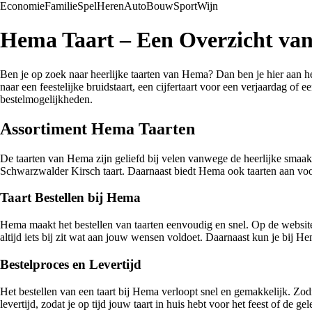
Economie
Familie
Spel
Heren
Auto
Bouw
Sport
Wijn
Hema Taart – Een Overzicht van
Ben je op zoek naar heerlijke taarten van Hema? Dan ben je hier aan he
naar een feestelijke bruidstaart, een cijfertaart voor een verjaardag of
bestelmogelijkheden.
Assortiment Hema Taarten
De taarten van Hema zijn geliefd bij velen vanwege de heerlijke smaak 
Schwarzwalder Kirsch taart. Daarnaast biedt Hema ook taarten aan voor 
Taart Bestellen bij Hema
Hema maakt het bestellen van taarten eenvoudig en snel. Op de website 
altijd iets bij zit wat aan jouw wensen voldoet. Daarnaast kun je bij Hema
Bestelproces en Levertijd
Het bestellen van een taart bij Hema verloopt snel en gemakkelijk. Zod
levertijd, zodat je op tijd jouw taart in huis hebt voor het feest of de g