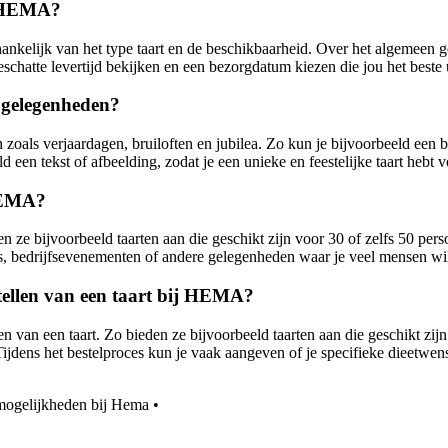
ij HEMA?
hankelijk van het type taart en de beschikbaarheid. Over het algemeen 
geschatte levertijd bekijken en een bezorgdatum kiezen die jou het beste
 gelegenheden?
oals verjaardagen, bruiloften en jubilea. Zo kun je bijvoorbeeld een b
d een tekst of afbeelding, zodat je een unieke en feestelijke taart hebt
 HEMA?
n ze bijvoorbeeld taarten aan die geschikt zijn voor 30 of zelfs 50 per
s, bedrijfsevenementen of andere gelegenheden waar je veel mensen wilt 
estellen van een taart bij HEMA?
van een taart. Zo bieden ze bijvoorbeeld taarten aan die geschikt zijn 
. Tijdens het bestelproces kun je vaak aangeven of je specifieke dieet
mogelijkheden bij Hema
•