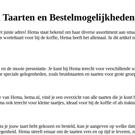
 Taarten en Bestelmogelijkhede
t juiste adres! Hema staat bekend om haar diverse assortiment aan smaa
 een worteltaart voor bij de koffie, Hema heeft het allemaal. In dit arti
en de mooie presentatie. Je kunt bij Hema terecht voor verschillende so
speciale gelegenheden, zoals bruidstaarten en taarten voor grote groep
van Hema, hema.nl, vind je een overzicht van alle taarten die je kunt b
 ook terecht voor kleine taartjes, ideaal voor bij de koffie of als traktat
ra je jouw taart hebt gekozen en besteld, kun je aangeven op welke dat
elegenheid. Hema streeft ernaar om de taarten vers en op tijd te leveren, z