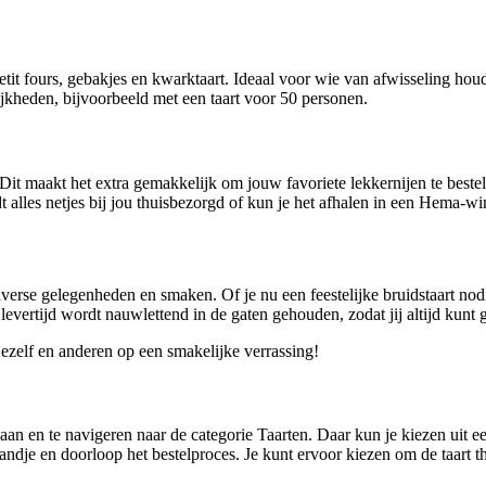
tit fours, gebakjes en kwarktaart. Ideaal voor wie van afwisseling houd
jkheden, bijvoorbeeld met een taart voor 50 personen.
Dit maakt het extra gemakkelijk om jouw favoriete lekkernijen te bestell
 alles netjes bij jou thuisbezorgd of kun je het afhalen in een Hema-wi
rse gelegenheden en smaken. Of je nu een feestelijke bruidstaart nodig h
evertijd wordt nauwlettend in de gaten gehouden, zodat jij altijd kunt 
ezelf en anderen op een smakelijke verrassing!
an en te navigeren naar de categorie Taarten. Daar kun je kiezen uit een
mandje en doorloop het bestelproces. Je kunt ervoor kiezen om de taart 