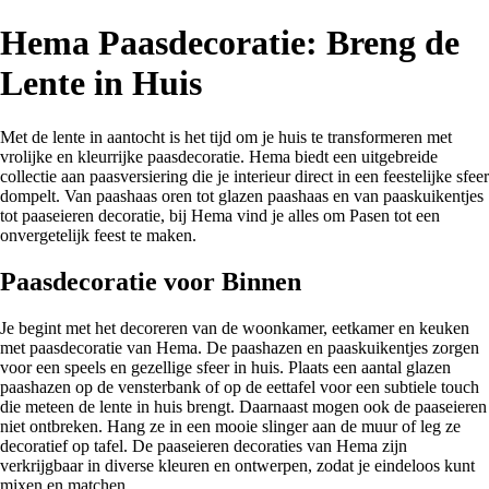
Hema Paasdecoratie: Breng de
Lente in Huis
Met de lente in aantocht is het tijd om je huis te transformeren met
vrolijke en kleurrijke paasdecoratie. Hema biedt een uitgebreide
collectie aan paasversiering die je interieur direct in een feestelijke sfeer
dompelt. Van paashaas oren tot glazen paashaas en van paaskuikentjes
tot paaseieren decoratie, bij Hema vind je alles om Pasen tot een
onvergetelijk feest te maken.
Paasdecoratie voor Binnen
Je begint met het decoreren van de woonkamer, eetkamer en keuken
met paasdecoratie van Hema. De paashazen en paaskuikentjes zorgen
voor een speels en gezellige sfeer in huis. Plaats een aantal glazen
paashazen op de vensterbank of op de eettafel voor een subtiele touch
die meteen de lente in huis brengt. Daarnaast mogen ook de paaseieren
niet ontbreken. Hang ze in een mooie slinger aan de muur of leg ze
decoratief op tafel. De paaseieren decoraties van Hema zijn
verkrijgbaar in diverse kleuren en ontwerpen, zodat je eindeloos kunt
mixen en matchen.