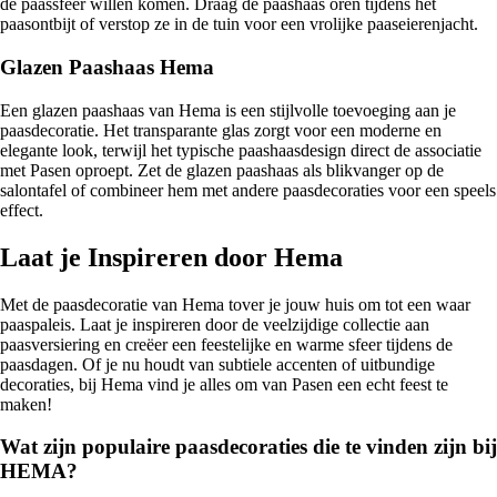
de paassfeer willen komen. Draag de paashaas oren tijdens het
paasontbijt of verstop ze in de tuin voor een vrolijke paaseierenjacht.
Glazen Paashaas Hema
Een glazen paashaas van Hema is een stijlvolle toevoeging aan je
paasdecoratie. Het transparante glas zorgt voor een moderne en
elegante look, terwijl het typische paashaasdesign direct de associatie
met Pasen oproept. Zet de glazen paashaas als blikvanger op de
salontafel of combineer hem met andere paasdecoraties voor een speels
effect.
Laat je Inspireren door Hema
Met de paasdecoratie van Hema tover je jouw huis om tot een waar
paaspaleis. Laat je inspireren door de veelzijdige collectie aan
paasversiering en creëer een feestelijke en warme sfeer tijdens de
paasdagen. Of je nu houdt van subtiele accenten of uitbundige
decoraties, bij Hema vind je alles om van Pasen een echt feest te
maken!
Wat zijn populaire paasdecoraties die te vinden zijn bij
HEMA?