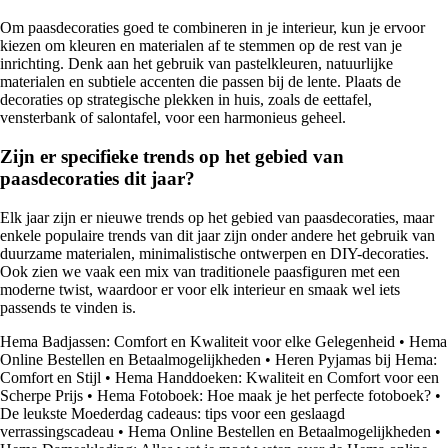
Om paasdecoraties goed te combineren in je interieur, kun je ervoor
kiezen om kleuren en materialen af te stemmen op de rest van je
inrichting. Denk aan het gebruik van pastelkleuren, natuurlijke
materialen en subtiele accenten die passen bij de lente. Plaats de
decoraties op strategische plekken in huis, zoals de eettafel,
vensterbank of salontafel, voor een harmonieus geheel.
Zijn er specifieke trends op het gebied van
paasdecoraties dit jaar?
Elk jaar zijn er nieuwe trends op het gebied van paasdecoraties, maar
enkele populaire trends van dit jaar zijn onder andere het gebruik van
duurzame materialen, minimalistische ontwerpen en DIY-decoraties.
Ook zien we vaak een mix van traditionele paasfiguren met een
moderne twist, waardoor er voor elk interieur en smaak wel iets
passends te vinden is.
Hema Badjassen: Comfort en Kwaliteit voor elke Gelegenheid
•
Hema
Online Bestellen en Betaalmogelijkheden
•
Heren Pyjamas bij Hema:
Comfort en Stijl
•
Hema Handdoeken: Kwaliteit en Comfort voor een
Scherpe Prijs
•
Hema Fotoboek: Hoe maak je het perfecte fotoboek?
•
De leukste Moederdag cadeaus: tips voor een geslaagd
verrassingscadeau
•
Hema Online Bestellen en Betaalmogelijkheden
•