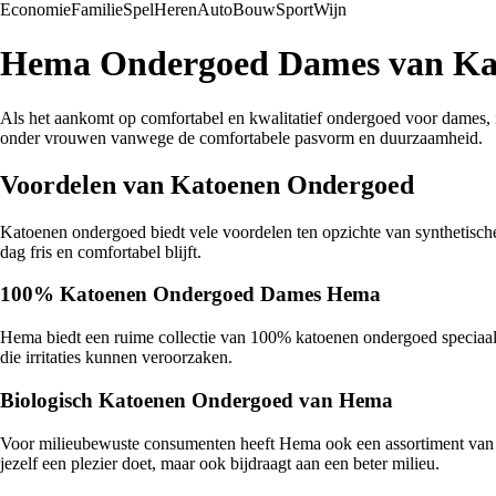
Economie
Familie
Spel
Heren
Auto
Bouw
Sport
Wijn
Hema Ondergoed Dames van Kat
Als het aankomt op comfortabel en kwalitatief ondergoed voor dames, 
onder vrouwen vanwege de comfortabele pasvorm en duurzaamheid.
Voordelen van Katoenen Ondergoed
Katoenen ondergoed biedt vele voordelen ten opzichte van synthetische 
dag fris en comfortabel blijft.
100% Katoenen Ondergoed Dames Hema
Hema biedt een ruime collectie van 100% katoenen ondergoed speciaal 
die irritaties kunnen veroorzaken.
Biologisch Katoenen Ondergoed van Hema
Voor milieubewuste consumenten heeft Hema ook een assortiment van 
jezelf een plezier doet, maar ook bijdraagt aan een beter milieu.