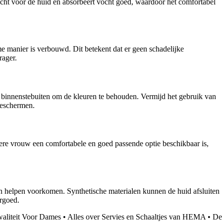
ht voor de huid en absorbeert vocht goed, waardoor het comfortabel
 manier is verbouwd. Dit betekent dat er geen schadelijke
rager.
 binnenstebuiten om de kleuren te behouden. Vermijd het gebruik van
beschermen.
ere vrouw een comfortabele en goed passende optie beschikbaar is,
kan helpen voorkomen. Synthetische materialen kunnen de huid afsluiten
rgoed.
waliteit Voor Dames
•
Alles over Servies en Schaaltjes van HEMA
•
De