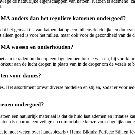
ege de natuurlijke eigenschappen van katoen. Katoen is ademend, zac
d.
MA anders dan het reguliere katoenen ondergoed?
 het gemaakt is van katoen dat op een milieuvriendelijke en duurzame
et alleen goed is voor het milieu, maar ook voor de gezondheid van de d
HEMA wassen en onderhouden?
t aan te raden om het op een lage temperatuur te wassen, bij voorkeur
orkeur aan de lucht drogen in plaats van in de droger om de vezels te 
ten voor dames?
 Het assortiment omvat diverse modellen en stijlen, zodat er voor ied
toenen ondergoed?
oen een natuurlijk materiaal is dat de huid laat ademen en irritaties 
toen is daarom een veilige en comfortabele keuze voor dagelijks onde
at je moet weten over handspiegels
•
Hema Bikinis: Perfecte Stijl en K