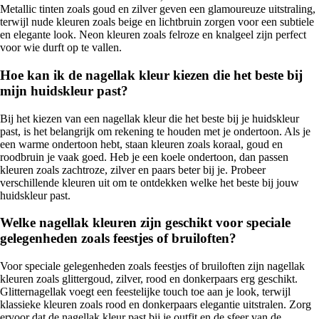
Metallic tinten zoals goud en zilver geven een glamoureuze uitstraling,
terwijl nude kleuren zoals beige en lichtbruin zorgen voor een subtiele
en elegante look. Neon kleuren zoals felroze en knalgeel zijn perfect
voor wie durft op te vallen.
Hoe kan ik de nagellak kleur kiezen die het beste bij
mijn huidskleur past?
Bij het kiezen van een nagellak kleur die het beste bij je huidskleur
past, is het belangrijk om rekening te houden met je ondertoon. Als je
een warme ondertoon hebt, staan kleuren zoals koraal, goud en
roodbruin je vaak goed. Heb je een koele ondertoon, dan passen
kleuren zoals zachtroze, zilver en paars beter bij je. Probeer
verschillende kleuren uit om te ontdekken welke het beste bij jouw
huidskleur past.
Welke nagellak kleuren zijn geschikt voor speciale
gelegenheden zoals feestjes of bruiloften?
Voor speciale gelegenheden zoals feestjes of bruiloften zijn nagellak
kleuren zoals glittergoud, zilver, rood en donkerpaars erg geschikt.
Glitternagellak voegt een feestelijke touch toe aan je look, terwijl
klassieke kleuren zoals rood en donkerpaars elegantie uitstralen. Zorg
ervoor dat de nagellak kleur past bij je outfit en de sfeer van de