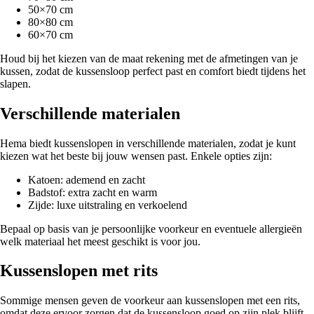
50×70 cm
80×80 cm
60×70 cm
Houd bij het kiezen van de maat rekening met de afmetingen van je
kussen, zodat de kussensloop perfect past en comfort biedt tijdens het
slapen.
Verschillende materialen
Hema biedt kussenslopen in verschillende materialen, zodat je kunt
kiezen wat het beste bij jouw wensen past. Enkele opties zijn:
Katoen: ademend en zacht
Badstof: extra zacht en warm
Zijde: luxe uitstraling en verkoelend
Bepaal op basis van je persoonlijke voorkeur en eventuele allergieën
welk materiaal het meest geschikt is voor jou.
Kussenslopen met rits
Sommige mensen geven de voorkeur aan kussenslopen met een rits,
omdat deze ervoor zorgen dat de kussensloop goed op zijn plek blijft