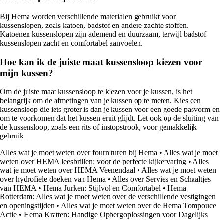
Bij Hema worden verschillende materialen gebruikt voor
kussenslopen, zoals katoen, badstof en andere zachte stoffen.
Katoenen kussenslopen zijn ademend en duurzaam, terwijl badstof
kussenslopen zacht en comfortabel aanvoelen.
Hoe kan ik de juiste maat kussensloop kiezen voor
mijn kussen?
Om de juiste maat kussensloop te kiezen voor je kussen, is het
belangrijk om de afmetingen van je kussen op te meten. Kies een
kussensloop die iets groter is dan je kussen voor een goede pasvorm en
om te voorkomen dat het kussen eruit glijdt. Let ook op de sluiting van
de kussensloop, zoals een rits of instopstrook, voor gemakkelijk
gebruik.
Alles wat je moet weten over fournituren bij Hema
•
Alles wat je moet
weten over HEMA leesbrillen: voor de perfecte kijkervaring
•
Alles
wat je moet weten over HEMA Veenendaal
•
Alles wat je moet weten
over hydrofiele doeken van Hema
•
Alles over Servies en Schaaltjes
van HEMA
•
Hema Jurken: Stijlvol en Comfortabel
•
Hema
Rotterdam: Alles wat je moet weten over de verschillende vestigingen
en openingstijden
•
Alles wat je moet weten over de Hema Tompouce
Actie
•
Hema Kratten: Handige Opbergoplossingen voor Dagelijks