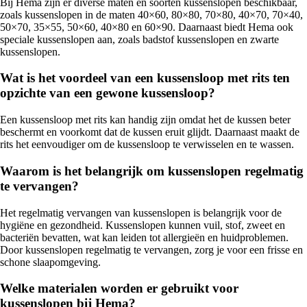
Bij Hema zijn er diverse maten en soorten kussenslopen beschikbaar,
zoals kussenslopen in de maten 40×60, 80×80, 70×80, 40×70, 70×40,
50×70, 35×55, 50×60, 40×80 en 60×90. Daarnaast biedt Hema ook
speciale kussenslopen aan, zoals badstof kussenslopen en zwarte
kussenslopen.
Wat is het voordeel van een kussensloop met rits ten
opzichte van een gewone kussensloop?
Een kussensloop met rits kan handig zijn omdat het de kussen beter
beschermt en voorkomt dat de kussen eruit glijdt. Daarnaast maakt de
rits het eenvoudiger om de kussensloop te verwisselen en te wassen.
Waarom is het belangrijk om kussenslopen regelmatig
te vervangen?
Het regelmatig vervangen van kussenslopen is belangrijk voor de
hygiëne en gezondheid. Kussenslopen kunnen vuil, stof, zweet en
bacteriën bevatten, wat kan leiden tot allergieën en huidproblemen.
Door kussenslopen regelmatig te vervangen, zorg je voor een frisse en
schone slaapomgeving.
Welke materialen worden er gebruikt voor
kussenslopen bij Hema?