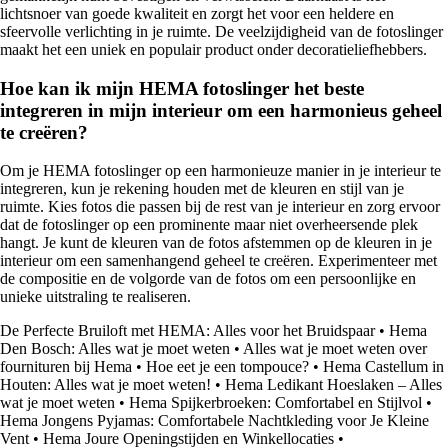
lichtsnoer van goede kwaliteit en zorgt het voor een heldere en
sfeervolle verlichting in je ruimte. De veelzijdigheid van de fotoslinger
maakt het een uniek en populair product onder decoratieliefhebbers.
Hoe kan ik mijn HEMA fotoslinger het beste
integreren in mijn interieur om een harmonieus geheel
te creëren?
Om je HEMA fotoslinger op een harmonieuze manier in je interieur te
integreren, kun je rekening houden met de kleuren en stijl van je
ruimte. Kies fotos die passen bij de rest van je interieur en zorg ervoor
dat de fotoslinger op een prominente maar niet overheersende plek
hangt. Je kunt de kleuren van de fotos afstemmen op de kleuren in je
interieur om een samenhangend geheel te creëren. Experimenteer met
de compositie en de volgorde van de fotos om een persoonlijke en
unieke uitstraling te realiseren.
De Perfecte Bruiloft met HEMA: Alles voor het Bruidspaar
•
Hema
Den Bosch: Alles wat je moet weten
•
Alles wat je moet weten over
fournituren bij Hema
•
Hoe eet je een tompouce?
•
Hema Castellum in
Houten: Alles wat je moet weten!
•
Hema Ledikant Hoeslaken – Alles
wat je moet weten
•
Hema Spijkerbroeken: Comfortabel en Stijlvol
•
Hema Jongens Pyjamas: Comfortabele Nachtkleding voor Je Kleine
Vent
•
Hema Joure Openingstijden en Winkellocaties
•