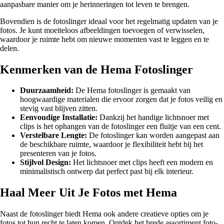
aanpasbare manier om je herinneringen tot leven te brengen.
Bovendien is de fotoslinger ideaal voor het regelmatig updaten van je
fotos. Je kunt moeiteloos afbeeldingen toevoegen of verwisselen,
waardoor je ruimte hebt om nieuwe momenten vast te leggen en te
delen.
Kenmerken van de Hema Fotoslinger
Duurzaamheid:
De Hema fotoslinger is gemaakt van
hoogwaardige materialen die ervoor zorgen dat je fotos veilig en
stevig vast blijven zitten.
Eenvoudige Installatie:
Dankzij het handige lichtsnoer met
clips is het ophangen van de fotoslinger een fluitje van een cent.
Verstelbare Lengte:
De fotoslinger kan worden aangepast aan
de beschikbare ruimte, waardoor je flexibiliteit hebt bij het
presenteren van je fotos.
Stijlvol Design:
Het lichtsnoer met clips heeft een modern en
minimalistisch ontwerp dat perfect past bij elk interieur.
Haal Meer Uit Je Fotos met Hema
Naast de fotoslinger biedt Hema ook andere creatieve opties om je
fotos tot hun recht te laten komen. Ontdek het brede assortiment foto-