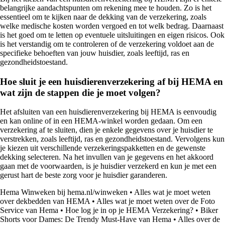
belangrijke aandachtspunten om rekening mee te houden. Zo is het
essentieel om te kijken naar de dekking van de verzekering, zoals
welke medische kosten worden vergoed en tot welk bedrag. Daarnaast
is het goed om te letten op eventuele uitsluitingen en eigen risicos. Ook
is het verstandig om te controleren of de verzekering voldoet aan de
specifieke behoeften van jouw huisdier, zoals leeftijd, ras en
gezondheidstoestand.
Hoe sluit je een huisdierenverzekering af bij HEMA en
wat zijn de stappen die je moet volgen?
Het afsluiten van een huisdierenverzekering bij HEMA is eenvoudig
en kan online of in een HEMA-winkel worden gedaan. Om een
verzekering af te sluiten, dien je enkele gegevens over je huisdier te
verstrekken, zoals leeftijd, ras en gezondheidstoestand. Vervolgens kun
je kiezen uit verschillende verzekeringspakketten en de gewenste
dekking selecteren. Na het invullen van je gegevens en het akkoord
gaan met de voorwaarden, is je huisdier verzekerd en kun je met een
gerust hart de beste zorg voor je huisdier garanderen.
Hema Winweken bij hema.nl/winweken
•
Alles wat je moet weten
over dekbedden van HEMA
•
Alles wat je moet weten over de Foto
Service van Hema
•
Hoe log je in op je HEMA Verzekering?
•
Biker
Shorts voor Dames: De Trendy Must-Have van Hema
•
Alles over de