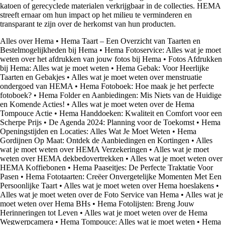
katoen of gerecyclede materialen verkrijgbaar in de collecties. HEMA
streeft ernaar om hun impact op het milieu te verminderen en
transparant te zijn over de herkomst van hun producten.
Alles over Hema
•
Hema Taart – Een Overzicht van Taarten en
Bestelmogelijkheden bij Hema
•
Hema Fotoservice: Alles wat je moet
weten over het afdrukken van jouw fotos bij Hema
•
Fotos Afdrukken
bij Hema: Alles wat je moet weten
•
Hema Gebak: Voor Heerlijke
Taarten en Gebakjes
•
Alles wat je moet weten over menstruatie
ondergoed van HEMA
•
Hema Fotoboek: Hoe maak je het perfecte
fotoboek?
•
Hema Folder en Aanbiedingen: Mis Niets van de Huidige
en Komende Acties!
•
Alles wat je moet weten over de Hema
Tompouce Actie
•
Hema Handdoeken: Kwaliteit en Comfort voor een
Scherpe Prijs
•
De Agenda 2024: Planning voor de Toekomst
•
Hema
Openingstijden en Locaties: Alles Wat Je Moet Weten
•
Hema
Gordijnen Op Maat: Ontdek de Aanbiedingen en Kortingen
•
Alles
wat je moet weten over HEMA Verzekeringen
•
Alles wat je moet
weten over HEMA dekbedovertrekken
•
Alles wat je moet weten over
HEMA Koffiebonen
•
Hema Paaseitjes: De Perfecte Traktatie Voor
Pasen
•
Hema Fototaarten: Creëer Onvergetelijke Momenten Met Een
Persoonlijke Taart
•
Alles wat je moet weten over Hema hoeslakens
•
Alles wat je moet weten over de Foto Service van Hema
•
Alles wat je
moet weten over Hema BHs
•
Hema Fotolijsten: Breng Jouw
Herinneringen tot Leven
•
Alles wat je moet weten over de Hema
Wegwerpcamera
•
Hema Tompouce: Alles wat je moet weten
•
Hema