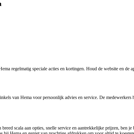
a
Hema regelmatig speciale acties en kortingen. Houd de website en de ap
e winkels van Hema voor persoonlijk advies en service. De medewerkers h
breed scala aan opties, snelle service en aantrekkelijke prijzen, ben 
s bij Hema en geniet van prachtige afdrukken om voor altijd te koester