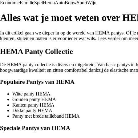
Economie
Familie
Spel
Heren
Auto
Bouw
Sport
Wijn
Alles wat je moet weten over H
In dit artikel gaan we dieper in op de wereld van HEMA pantys. Of je
kleuren, stijlen en maten is er voor ieder wat wils. Lees verder om me
HEMA Panty Collectie
De HEMA panty collectie is divers en uitgebreid. Van basic pantys in 
hoogwaardige kwaliteit en zitten comfortabel dankzij de elastische mat
Populaire Pantys van HEMA
Witte panty HEMA
Gouden panty HEMA
Kanten panty HEMA
Dikke panty HEMA
Panty met brede tailleband HEMA
Speciale Pantys van HEMA