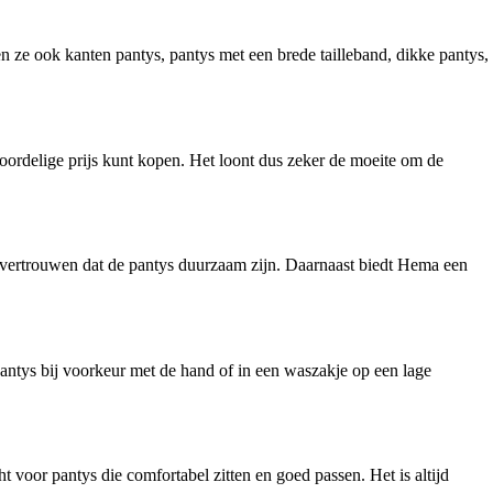
n ze ook kanten pantys, pantys met een brede tailleband, dikke pantys,
oordelige prijs kunt kopen. Het loont dus zeker de moeite om de
 vertrouwen dat de pantys duurzaam zijn. Daarnaast biedt Hema een
antys bij voorkeur met de hand of in een waszakje op een lage
 voor pantys die comfortabel zitten en goed passen. Het is altijd