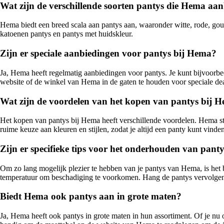
Wat zijn de verschillende soorten pantys die Hema aan
Hema biedt een breed scala aan pantys aan, waaronder witte, rode, gou
katoenen pantys en pantys met huidskleur.
Zijn er speciale aanbiedingen voor pantys bij Hema?
Ja, Hema heeft regelmatig aanbiedingen voor pantys. Je kunt bijvoorbe
website of de winkel van Hema in de gaten te houden voor speciale dea
Wat zijn de voordelen van het kopen van pantys bij 
Het kopen van pantys bij Hema heeft verschillende voordelen. Hema st
ruime keuze aan kleuren en stijlen, zodat je altijd een panty kunt vinden 
Zijn er specifieke tips voor het onderhouden van pan
Om zo lang mogelijk plezier te hebben van je pantys van Hema, is het 
temperatuur om beschadiging te voorkomen. Hang de pantys vervolgens
Biedt Hema ook pantys aan in grote maten?
Ja, Hema heeft ook pantys in grote maten in hun assortiment. Of je nu 