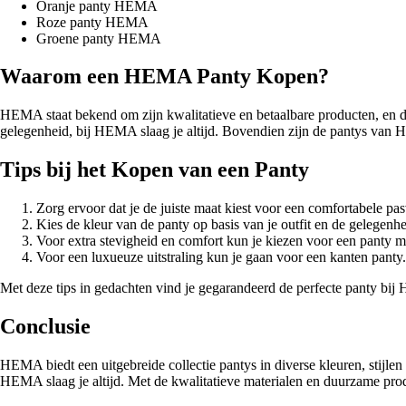
Oranje panty HEMA
Roze panty HEMA
Groene panty HEMA
Waarom een HEMA Panty Kopen?
HEMA staat bekend om zijn kwalitatieve en betaalbare producten, en dat 
gelegenheid, bij HEMA slaag je altijd. Bovendien zijn de pantys van 
Tips bij het Kopen van een Panty
Zorg ervoor dat je de juiste maat kiest voor een comfortabele pa
Kies de kleur van de panty op basis van je outfit en de gelegenhe
Voor extra stevigheid en comfort kun je kiezen voor een panty me
Voor een luxueuze uitstraling kun je gaan voor een kanten panty.
Met deze tips in gedachten vind je gegarandeerd de perfecte panty bi
Conclusie
HEMA biedt een uitgebreide collectie pantys in diverse kleuren, stijle
HEMA slaag je altijd. Met de kwalitatieve materialen en duurzame pro